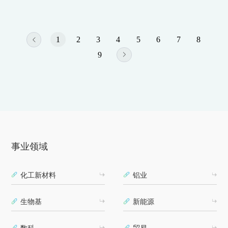
同见证赛事启幕的重要时刻。
1
2
3
4
5
6
7
8
9
事业领域
化工新材料
铝业
生物基
新能源
数科
贸易