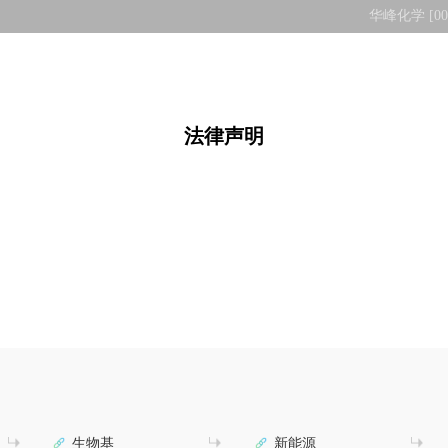
华峰化学 [002
企业文化
产品和解决方案
创新华峰
可持续发展
新闻
法律声明
生物基
新能源