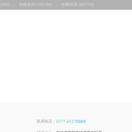
064]
|
华峰超纤 [300180]
|
华峰铝业 [601702]
|
|
语言
与公告
人才与职业
清廉华峰
联系电话：
0577-65178888