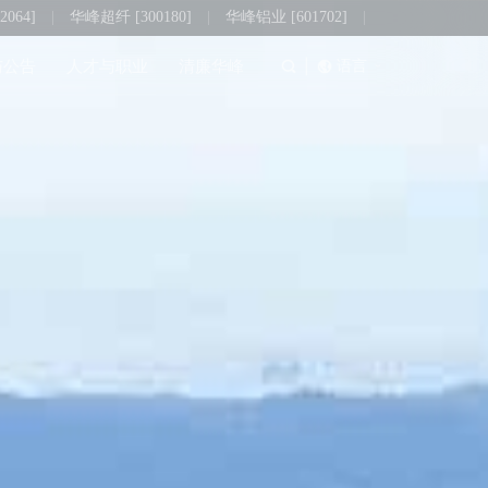
064]
|
华峰超纤 [300180]
|
华峰铝业 [601702]
|
|
语言
与公告
人才与职业
清廉华峰