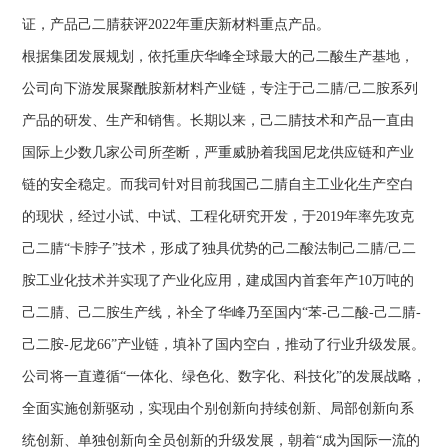
证，产品己二腈获评2022年重庆新材料重点产品。
根据集团发展规划，依托重庆华峰全球最大的己二酸生产基地，
公司向下游发展聚酰胺新材料产业链，专注于己二腈/己二胺系列
产品的研发、生产和销售。长期以来，己二腈技术和产品一直由
国际上少数几家公司所垄断，严重威胁着我国尼龙供应链和产业
链的安全稳定。而我司针对目前我国己二腈自主工业化生产空白
的现状，经过小试、中试、工程化研究开发，于2019年率先攻克
己二腈“卡脖子”技术，形成了独具优势的己二酸法制己二腈/己二
胺工业化技术并实现了产业化应用，建成国内首套年产10万吨的
己二腈、己二胺生产线，补全了华峰乃至国内“苯-己二酸-己二腈-
己二胺-尼龙66”产业链，填补了国内空白，推动了行业升级发展。
公司将一直遵循“一体化、绿色化、数字化、科技化”的发展战略，
全面实施创新驱动，实现由个别创新向持续创新、局部创新向系
统创新、单独创新向全员创新的升级发展，朝着“成为国际一流的