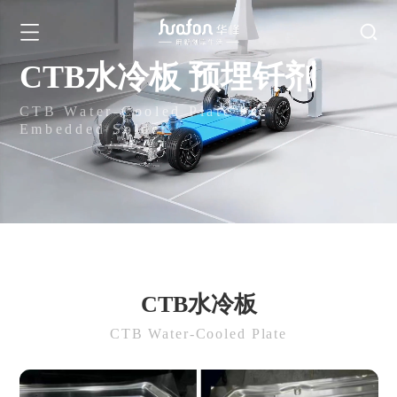
CTB水冷板 预埋钎剂
CTB Water-Cooled Plate Pre
Embedded Solder
CTB水冷板
CTB Water-Cooled Plate