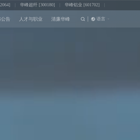
064]
|
华峰超纤 [300180]
|
华峰铝业 [601702]
|
|
语言
与公告
人才与职业
清廉华峰