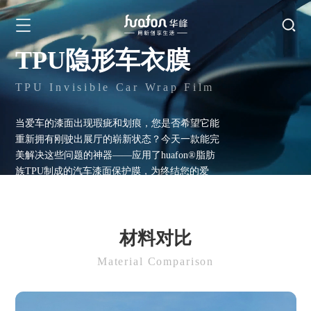
TPU隐形车衣膜
TPU Invisible Car Wrap Film
当爱车的漆面出现瑕疵和划痕，您是否希望它能
重新拥有刚驶出展厅的崭新状态？今天一款能完
美解决这些问题的神器——应用了huafon®脂肪
族TPU制成的汽车漆面保护膜，为终结您的爱
车“颜值焦虑”而生。
汽车漆面保护膜又称车衣膜，是一种用于保护汽
车漆面的一层高分子保护膜，具有抗刮蹭、自修
材料对比
复划痕、耐腐蚀、抗污等作用。
Material Comparison