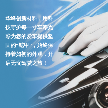
华峰创新材料，用科
技守护每一寸车漆光
彩为您的爱车提供坚
固的“铠甲”，始终保
持着如初的外观，开
启无忧驾驶之旅！