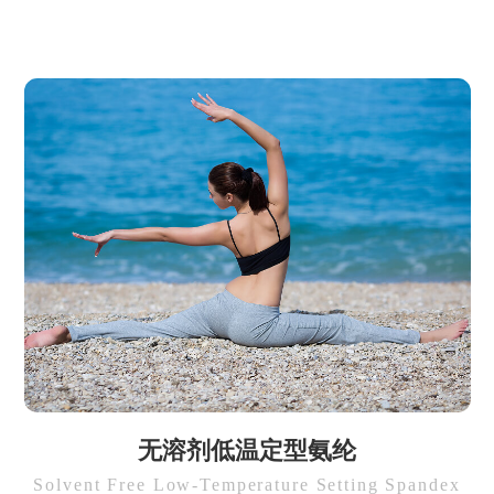
无溶剂低温定型氨纶
Solvent Free Low-Temperature Setting Spandex