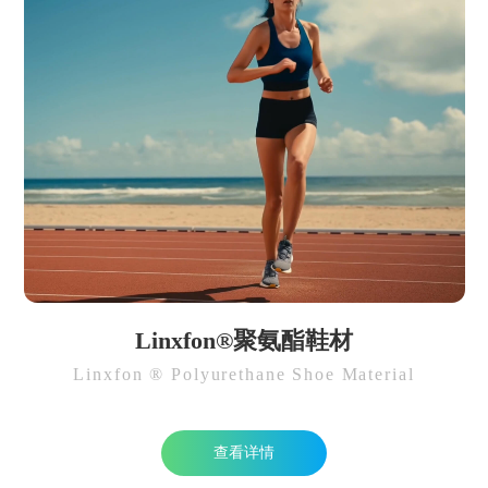
Linxfon®聚氨酯鞋材
Linxfon ® Polyurethane Shoe Material
查看详情