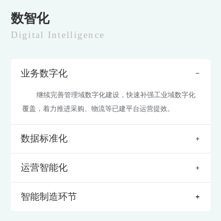
数智化
Digital Intelligence
业务数字化
继续完善管理域数字化建设，快速补强工业域数字化
覆盖，着力推进采购、物流等已建平台运营提效。
数据标准化
强化数据思维，深挖数据价值。继续推进主数据治
运营智能化
理，从物料数据向业务数据、指标数据、元数据拓展，建
立标准、建设平台、健全管控。
在研、产、供、销全价值链上逐步开展。特别是研发
智能制造环节
环节，大胆尝试、大力推进AI 在分子发现、合成仿真和性
能预测等领域应用开发。
综合应用新一代信息技术，结合数据、算法、自动化