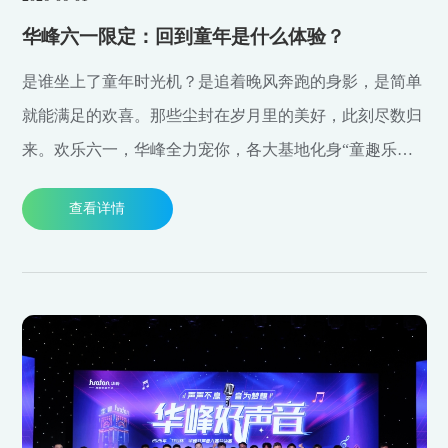
华峰六一限定：回到童年是什么体验？
是谁坐上了童年时光机？是追着晚风奔跑的身影，是简单
就能满足的欢喜。那些尘封在岁月里的美好，此刻尽数归
来。欢乐六一，华峰全力宠你，各大基地化身“童趣乐
园”，趣味挑战、暖心相伴，抛开烦恼，回归天真。一起
查看详情
奔赴满是回忆与甜蜜的童年之约！