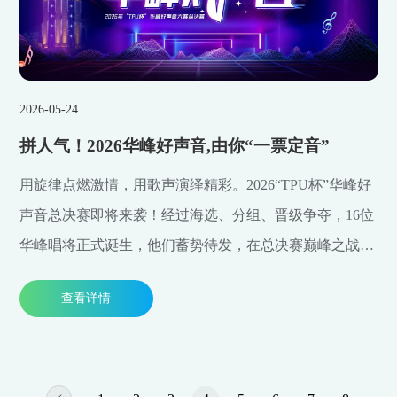
2026-05-24
拼人气！2026华峰好声音,由你“一票定音”
用旋律点燃激情，用歌声演绎精彩。2026“TPU杯”华峰好
声音总决赛即将来袭！经过海选、分组、晋级争夺，16位
华峰唱将正式诞生，他们蓄势待发，在总决赛巅峰之战到
来之前，把赛场搬到了线上，用作品唱出好声音。谁的歌
查看详情
声最能触动你？快来pick你心目中的最佳唱将，最佳人气
奖由你来定！