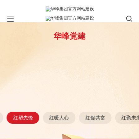
华峰党建
红塑先锋
红暖人心
红促共富
红聚未