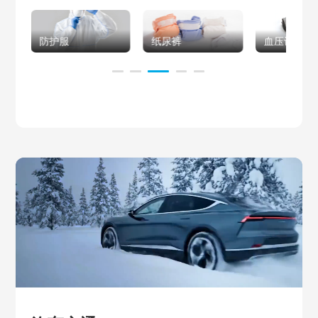
防护服
纸尿裤
血压计