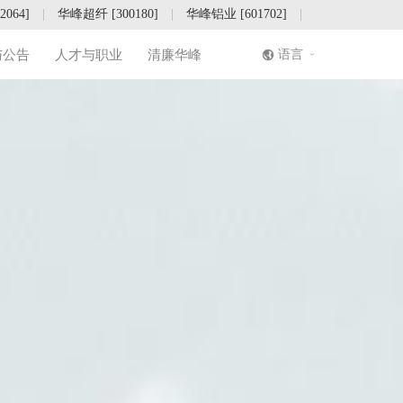
064]
|
华峰超纤 [300180]
|
华峰铝业 [601702]
|
|
语言
与公告
人才与职业
清廉华峰