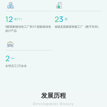
12
12
23
23
家(个）
家
9家国家级绿色工厂和3个国家级绿色
省级及国家级智能工厂（数字车间）
设计产品
2
2
W+
全球员工2万余名
发展历程
Development History