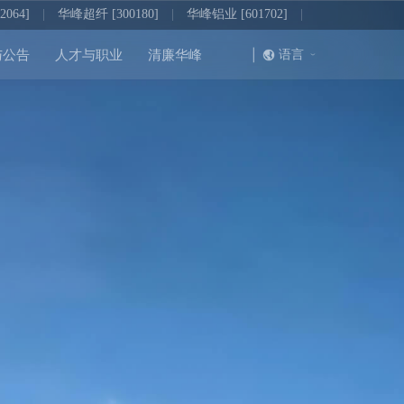
064]
|
华峰超纤 [300180]
|
华峰铝业 [601702]
|
|
语言
与公告
人才与职业
清廉华峰