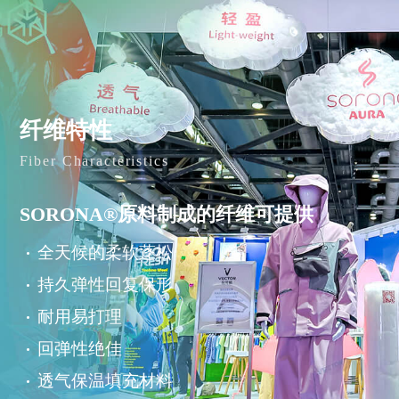
纤维特性
Fiber Characteristics
SORONA®原料制成的纤维可提供
全天候的柔软蓬松
持久弹性回复保形
耐用易打理
回弹性绝佳
透气保温填充材料