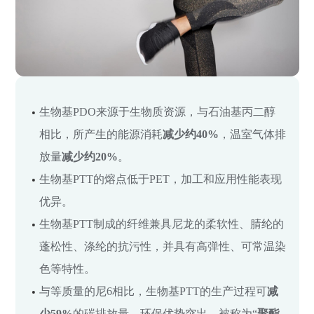
生物基PDO来源于生物质资源，与石油基丙二醇
相比，所产生的能源消耗
减少约40%
，温室气体排
放量
减少约20%
。
生物基PTT的熔点低于PET，加工和应用性能表现
优异。
生物基PTT制成的纤维兼具尼龙的柔软性、腈纶的
蓬松性、涤纶的抗污性，并具有高弹性、可常温染
色等特性。
与等质量的尼6相比，生物基PTT的生产过程可
减
少59%
的碳排放量，环保优势突出，被称为“
聚酯