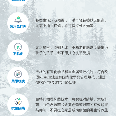
各类生活污渍倾覆，干毛巾轻轻擦拭无痕迹。
无需上油、打蜡，亦可保持长久光泽
防污免打理
龙之鳞甲，坚韧无比，不易老化脱皮，哪怕毛
孩子的爪子，都不用担心皮革受损
不脱皮
严格的有害化学品和重金属管控机制，符合欧
盟REACH法规和国内化学品管理规范，通过
禁限物质
OEKO-TEX STD 100认证
独特的物理抑菌技术，可实现对防螨、大肠杆
菌、白色念珠菌和金黄色葡萄球菌的有效趋避
抗菌除螨
与抑制，不要担心家居成为病菌的滋生培养皿