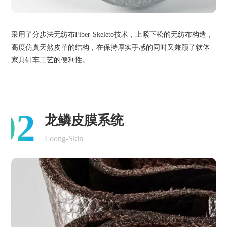
采用了分步法无纺布Fiber-Skeleto技术，上紧下松的无纺布构造，
高度仿真天然皮革的结构，在保持厚实手感的同时又兼顾了软体
家具针车工艺的便利性。
02
龙鳞皮膜系统
Loong-Skin