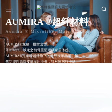
AUMIRA ®超纤材料
Aumira ® Microfiber Material
AUMIRA®龙鳞，横空出世。
革新时代，以龙之韧骨重塑顶级家居体感。
AUMIRA®是华峰超纤旗下的超纤皮革品牌，聚
焦功能性高端皮革应用业务，针对家居行业场
景，AUMIRA®拥有全球家居品牌的价值底座的
愿景；为每件软体家居注入科技灵魂的使命；拒
绝为家居而杀戮的价值观。