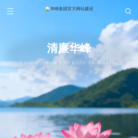
清廉华峰
Honesty And Integrity In Huafon