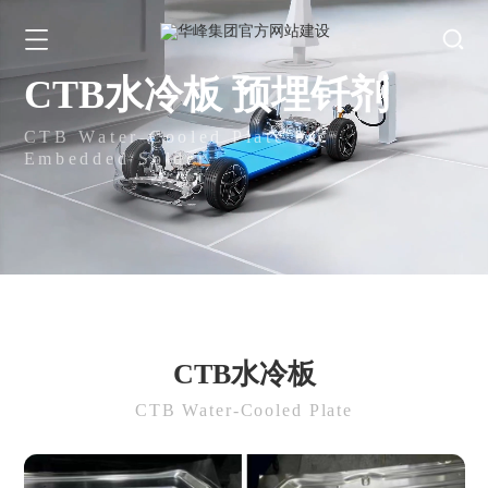
CTB水冷板 预埋钎剂
CTB Water-Cooled Plate Pre
Embedded Solder
CTB水冷板
CTB Water-Cooled Plate