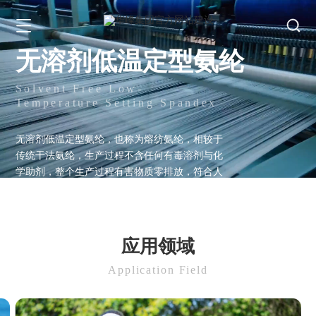
无溶剂低温定型氨纶
Solvent Free Low-
Temperature Setting Spandex
无溶剂低温定型氨纶，也称为熔纺氨纶，相较于
传统干法氨纶，生产过程不含任何有毒溶剂与化
学助剂，整个生产过程有害物质零排放，符合人
体和环境健康的要求；可在120-150℃定型；采用
熔融纺丝技术，比传统氨纶丝更舒适，无紧绷
感；产品为单丝，可有效避免劈裂、分离、毛丝
等问题。
应用领域
Application Field