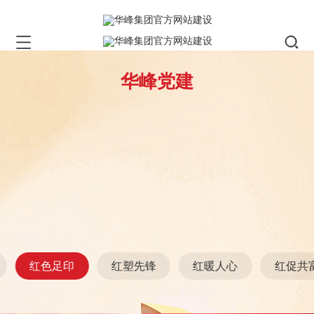
华峰党建
红色足印
红塑先锋
红暖人心
红促共