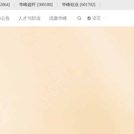
064]
|
华峰超纤 [300180]
|
华峰铝业 [601702]
|
|
语言
与公告
人才与职业
清廉华峰