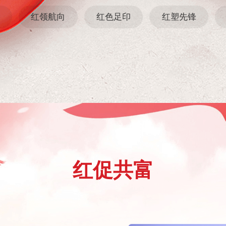
红领航向
红色足印
红塑先锋
红促共富