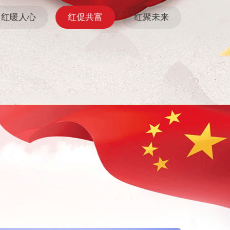
红暖人心
红促共富
红聚未来