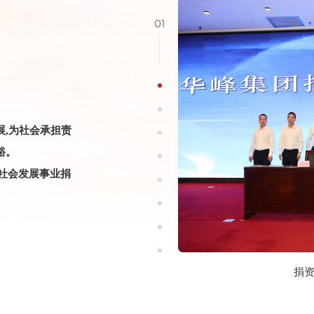
01
展,为社会承担责
裕。
社会发展事业捐
五水共治“活动
捐资