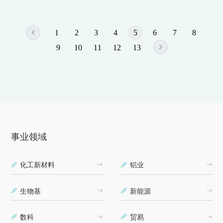
1
2
3
4
5
6
7
8
9
10
11
12
13
事业领域
化工新材料
铝业
生物基
新能源
数科
贸易