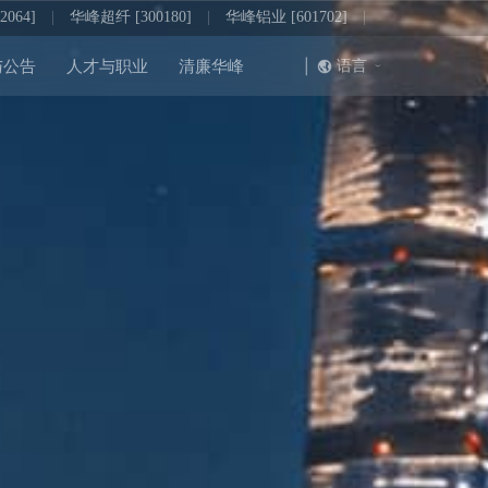
064]
|
华峰超纤 [300180]
|
华峰铝业 [601702]
|
|
语言
与公告
人才与职业
清廉华峰