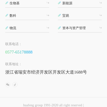
生物基
新能源
数科
贸易
物流
资本与资产管理
联系电话：
0577-65178888
联系地址：
浙江省瑞安市经济开发区开发区大道1688号
huafeng group 1991-2020 all right reserved |