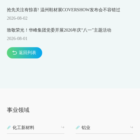
抢先关注有惊喜! 温州鞋材展COVERSHOW发布会不容错过
2026-08-02
致敬荣光！华峰集团党委开展2026年庆“八一”主题活动
2026-08-01
返回列表
事业领域
化工新材料
铝业