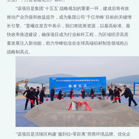
“该项目是集团‘十五五’战略规划的重要一环，建成后将有效
推动产业升级和效益提升，成为集团公司‘千亿华峰’目标的关键增
长引擎。”姜曦在发言中表示，我们将统筹资源，以最高标准、最
快效率推进建设，确保项目成为行业标杆工程，为区域经济高质
量发展注入新动能，助力华峰铝业在全球高端铝材制造领域抢占
战略制高点。
“该项目是涪陵区构建‘服到位•零距离’营商环境品牌、优化企