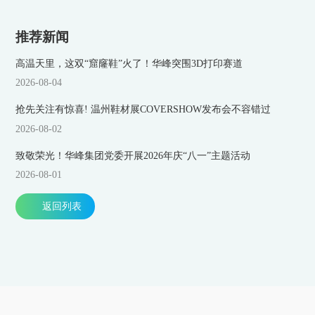
推荐新闻
高温天里，这双“窟窿鞋”火了！华峰突围3D打印赛道
2026-08-04
抢先关注有惊喜! 温州鞋材展COVERSHOW发布会不容错过
2026-08-02
致敬荣光！华峰集团党委开展2026年庆“八一”主题活动
2026-08-01
返回列表