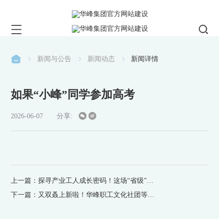
新闻与公告
新闻动态
新闻详情
如果“小峰”同学参加高考
2026-06-07
分享:
上一篇：探寻产业工人成长密码！这场“省级”会议走进华峰看产改
下一篇：又双叒上新啦！华峰职工文化社团等你来“嗨”