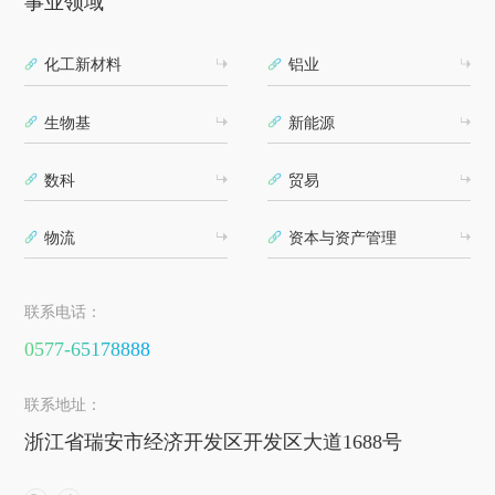
事业领域
化工新材料
铝业
生物基
新能源
数科
贸易
物流
资本与资产管理
联系电话：
0577-65178888
联系地址：
浙江省瑞安市经济开发区开发区大道1688号